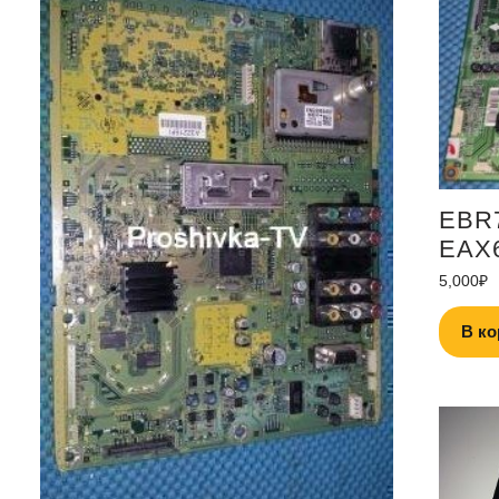
EBR
EAX6
5,000
₽
В ко