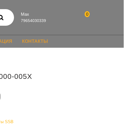
Max
0
79654030339
АЦИЯ
КОНТАКТЫ
000-005X
ты SSB