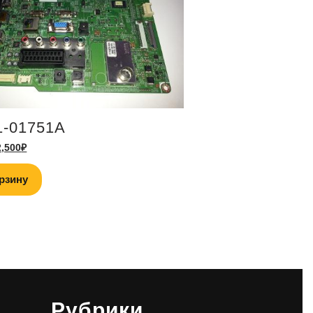
1-01751A
2,500
₽
рзину
Рубрики