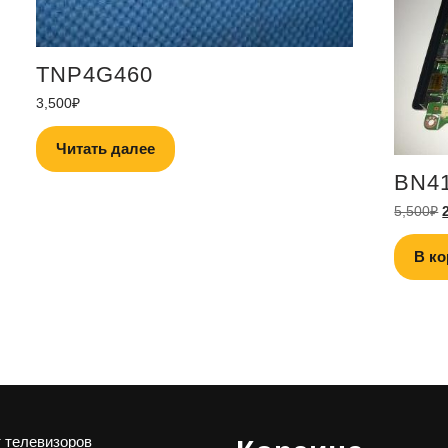
TNP4G460
3,500
₽
Читать далее
BN4
5,500
₽
В ко
 телевизоров