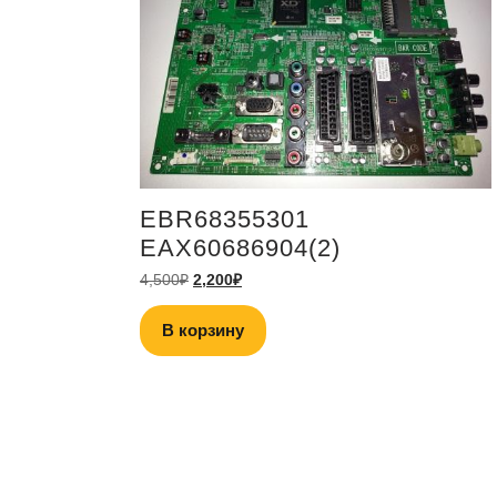
EBR68355301
EAX60686904(2)
4,500
₽
2,200
₽
В корзину