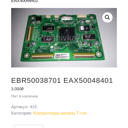
EAX50048401
EBR50038701 EAX50048401
3,000
₽
Нет в наличии
Артикул:
414
Категория:
Контроллеры матриц T-con