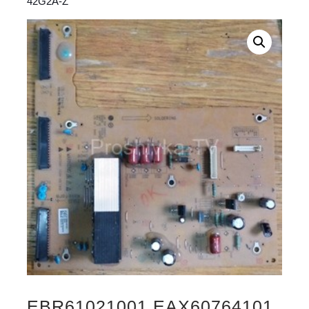
42G2A-Z
EBR61021001 EAX60764101