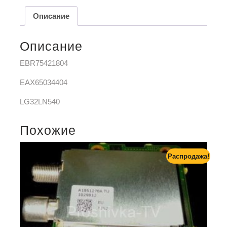
Описание
Описание
EBR75421804
EAX65034404
LG32LN540
Похожие
Распродажа!