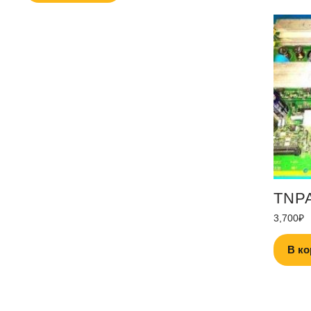
TNPA
3,700
₽
В ко