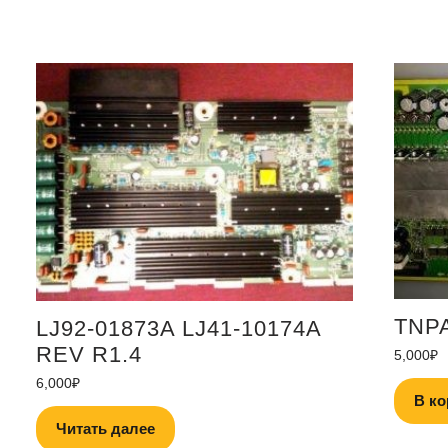
TNPA
LJ92-01873A LJ41-10174A
REV R1.4
5,000
₽
6,000
₽
В ко
Читать далее