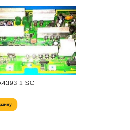
4393 1 SC
рзину