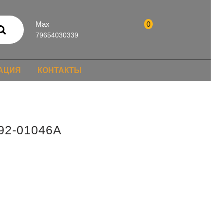
Max
0
79654030339
АЦИЯ
КОНТАКТЫ
92-01046A