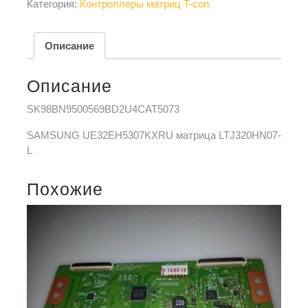
Категория:
Контроллеры матриц T-con
Описание
Описание
SK98BN9500569BD2U4CAT5073
SAMSUNG UE32EH5307KXRU матрица LTJ320HN07-
L
Похожие