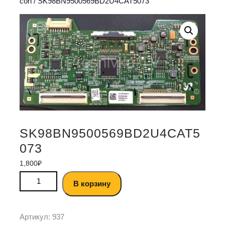
con
/ SK98BN9500569BD2U4CAT5073
SK98BN9500569BD2U4CAT5
073
1,800
₽
В корзину
Артикул:
937